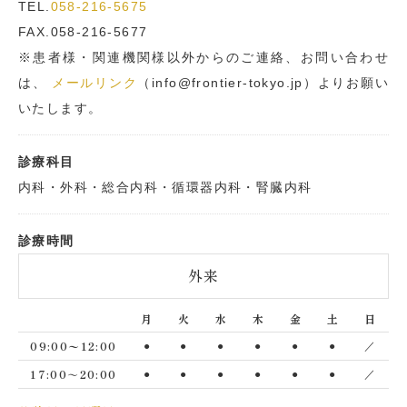
TEL.
058-216-5675
FAX.058-216-5677
※患者様・関連機関様以外からのご連絡、お問い合わせ
は、
メールリンク
（info@frontier-tokyo.jp）よりお願い
いたします。
診療科目
内科・外科・総合内科・循環器内科・腎臓内科
診療時間
外来
月
火
水
木
金
土
日
●
●
●
●
●
●
／
09:00〜12:00
●
●
●
●
●
●
／
17:00～20:00