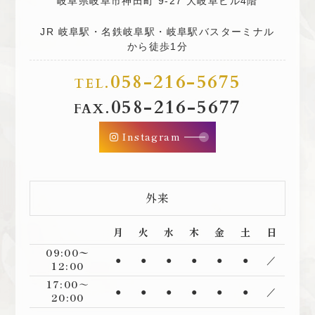
岐阜県岐阜市神田町 9-27 大岐阜ビル4階
JR 岐阜駅・名鉄岐阜駅・岐阜駅バスターミナル
から徒歩1分
058-216-5675
TEL.
058-216-5677
FAX.
Instagram
外来
月
火
水
木
金
土
日
09:00〜
●
●
●
●
●
●
／
12:00
17:00～
●
●
●
●
●
●
／
20:00