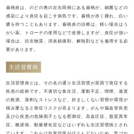
扁桃炎は、のどの奥の左右両側にある扁桃が、細菌などの
感染により炎症を起こす病気です。扁桃が赤く腫れ、白い
膿を持つこともあります。扁桃炎の治療は、軽い場合はう
がい薬、トローチの使用などで改善しますが、炎症が強い
場合は、抗生物質、消炎鎮痛剤、解熱剤などを服用する必
要があります。
生活習慣病
生活習慣病とは、その名の通り生活習慣が原因で発症する
疾患の総称です。不適切な食生活、運動不足、喫煙、過度
の飲酒、過剰なストレスなど、好ましくない習慣や環境が
積み重なると発症リスクが高まります。がんや脳血管疾患
及び心疾患の危険因子となる肥満症、高血圧症、脂質異常
症、糖尿病、動脈硬化症などはいずれも生活習慣病とされ
ています。これらは自覚症状がほとんどないため、気づか