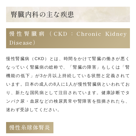
腎臓内科の主な疾患
慢性腎臓病（CKD：Chronic Kidney
Disease）
慢性腎臓病（CKD）とは、時間をかけて腎臓の働きが悪く
なっていく腎臓病の総称で、「腎臓の障害」もしくは「腎
機能の低下」が3か月以上持続している状態と定義されて
います。日本の成人の8人に1人が慢性腎臓病といわれてお
り、新たな国民病として注目されています。健康診断でタ
ンパク尿・血尿などの検尿異常や腎障害を指摘されたら、
迷わず受診してください。
慢性糸球体腎炎