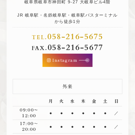
岐阜県岐阜市神田町 9-27 大岐阜ビル4階
JR 岐阜駅・名鉄岐阜駅・岐阜駅バスターミナル
から徒歩1分
058-216-5675
TEL.
058-216-5677
FAX.
Instagram
外来
月
火
水
木
金
土
日
09:00〜
●
●
●
●
●
●
／
12:00
17:00～
●
●
●
●
●
●
／
20:00