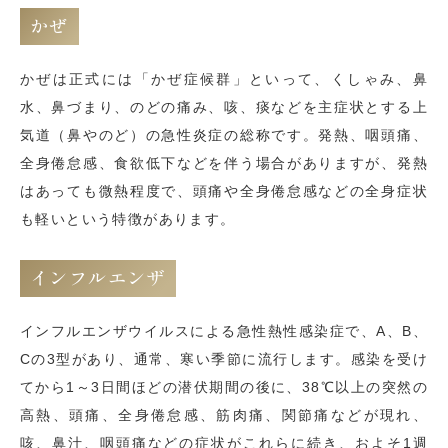
かぜ
かぜは正式には「かぜ症候群」といって、くしゃみ、鼻
水、鼻づまり、のどの痛み、咳、痰などを主症状とする上
気道（鼻やのど）の急性炎症の総称です。発熱、咽頭痛、
全身倦怠感、食欲低下などを伴う場合がありますが、発熱
はあっても微熱程度で、頭痛や全身倦怠感などの全身症状
も軽いという特徴があります。
インフルエンザ
インフルエンザウイルスによる急性熱性感染症で、A、B、
Cの3型があり、通常、寒い季節に流行します。感染を受け
てから1～3日間ほどの潜伏期間の後に、38℃以上の突然の
高熱、頭痛、全身倦怠感、筋肉痛、関節痛などが現れ、
咳、鼻汁、咽頭痛などの症状がこれらに続き、およそ1週