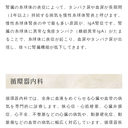
腎臓の糸球体の炎症によって、タンパク尿や血尿が長期間
（1年以上）持続する病気を慢性糸球体腎炎と呼びます。
慢性糸球体腎炎の中で最も多い原因が、IgA腎症です。腎
臓の糸球体に異常な免疫タンパク（糖鎖異常IgA）がたま
ることで、糸球体に炎症が起こり、血尿やタンパク尿が出
現し、徐々に腎臓機能が低下してきます。
循環器内科
循環器内科では、全身に血液をめぐらせる心臓や血管の病
気を専門的に診療します。狭心症・心筋梗塞、心臓弁膜
症、心不全、不整脈などの心臓の病気や、動脈硬化症、動
脈瘤などの血管の病気に幅広く対応しています。循環器疾