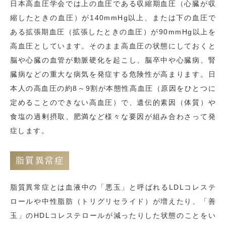
日本高血圧学会では上の血圧である収縮期血圧（心臓が収
縮したときの血圧）が140mmHg以上、または下の血圧で
ある拡張期血圧（拡張したときの血圧）が90mmHg以上を
高血圧としています。そのまま高血圧の状態にしておくと
脳や心臓の血管が動脈硬化を起こし、脳卒中や心臓病、腎
臓病などの重大な病気を発症する危険性が高まります。日
本人の高血圧の約8～9割が本態性高血圧（原因をひとつに
定めることのできない高血圧）で、遺伝的素因（体質）や
食塩の過剰摂取、肥満など様々な要因が組み合わさって発
症します。
脂質異常症
脂質異常症とは血液中の「悪玉」と呼ばれるLDLコレステ
ロールや中性脂肪（トリグリセライド）が増えたり、「善
玉」のHDLコレステロールが減ったりした状態のことをい