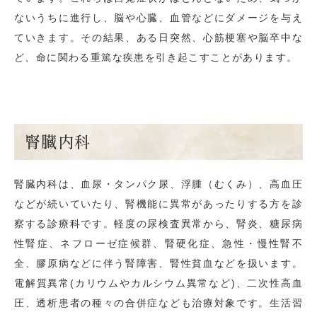
ないうちに進行し、脳や心臓、血管などにダメージを与え
ていきます。その結果、ある日突然、心筋梗塞や脳卒中な
ど、命に関わる重篤な疾患を引き起こすことがあります。
腎臓内科
腎臓内科は、血尿・タンパク尿、浮腫（むくみ）、高血圧
などが続いていたり、腎機能に異常があったりする方を診
察する診療科です。軽度の尿検査異常から、腎炎、糖尿病
性腎症、ネフローゼ症候群、腎硬化症、急性・慢性腎不
全、膠原病などに伴う腎障害、腎性貧血などを扱います。
電解質異常(カリウムやカルシウム異常など)、二次性高血
圧、透析患者の種々の合併症なども治療対象です。生活習