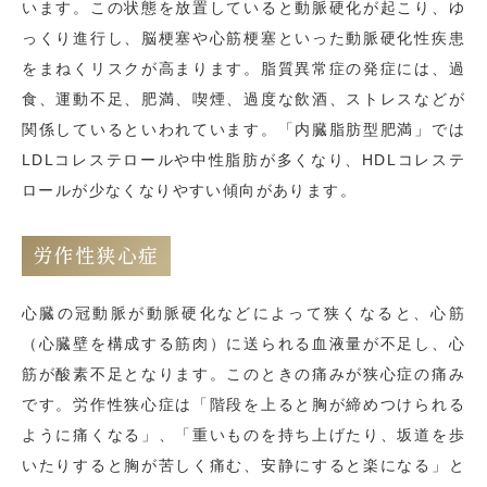
います。この状態を放置していると動脈硬化が起こり、ゆ
っくり進行し、脳梗塞や心筋梗塞といった動脈硬化性疾患
をまねくリスクが高まります。脂質異常症の発症には、過
食、運動不足、肥満、喫煙、過度な飲酒、ストレスなどが
関係しているといわれています。「内臓脂肪型肥満」では
LDLコレステロールや中性脂肪が多くなり、HDLコレステ
ロールが少なくなりやすい傾向があります。
労作性狭心症
心臓の冠動脈が動脈硬化などによって狭くなると、心筋
（心臓壁を構成する筋肉）に送られる血液量が不足し、心
筋が酸素不足となります。このときの痛みが狭心症の痛み
です。労作性狭心症は「階段を上ると胸が締めつけられる
ように痛くなる」、「重いものを持ち上げたり、坂道を歩
いたりすると胸が苦しく痛む、安静にすると楽になる」と